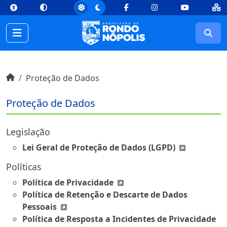
top
Conteúdo [1]
Menu Principal [2]
Busca [3]
Rodapé [4]
Facebook
Instagram
Youtube
Busc
Início do conteúdo
Início
Proteção de Dados
Proteção de Dados
Legislação
Lei Geral de Proteção de Dados (LGPD)
Políticas
Política de Privacidade
Política de Retenção e Descarte de Dados
Pessoais
Política de Resposta a Incidentes de Privacidade