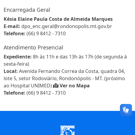
Encarregada Geral
Késia Elaine Paula Costa de Almeida Marques
E-mail:
dpo_enc.geral@rondonopolis.mt.gov.br
Telefone:
(66) 9 8412 - 7310
Atendimento Presencial
Expediente:
8h às 11h e das 13h às 17h (de segunda à
sexta-feira)
Local:
Avenida Fernando Correa da Costa, quadra 04,
lote 5, setor Rodoviário, Rondonópolis - MT. (próximo
ao Hospital UNIMED)
Ver no Mapa
Telefone:
(66) 9 8412 - 7310
Início do Rodapé