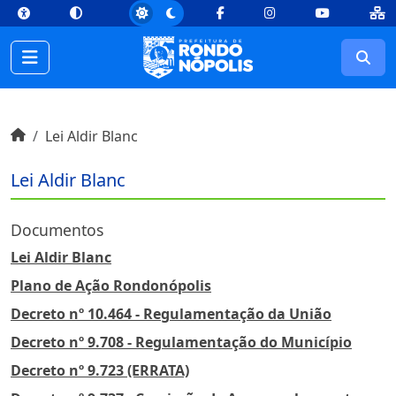
top
Conteúdo [1]
Menu Principal [2]
Busca [3]
Rodapé [4]
Facebook
Instagram
Youtube
Busc
Início do conteúdo
Início
Lei Aldir Blanc
Início do conteúdo
Lei Aldir Blanc
Documentos
Lei Aldir Blanc
Plano de Ação Rondonópolis
Decreto nº 10.464 - Regulamentação da União
Decreto nº 9.708 - Regulamentação do Município
Decreto nº 9.723 (ERRATA)