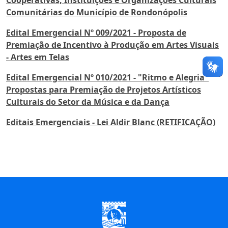
Cooperativas, Instituições e Organizações Culturais
Comunitárias do Município de Rondonópolis
Edital Emergencial Nº 009/2021 - Proposta de
Premiação de Incentivo à Produção em Artes Visuais
- Artes em Telas
Edital Emergencial Nº 010/2021 - "Ritmo e Alegria"
Propostas para Premiação de Projetos Artísticos
Culturais do Setor da Música e da Dança
Editais Emergenciais - Lei Aldir Blanc (RETIFICAÇÃO)
Início do Rodapé