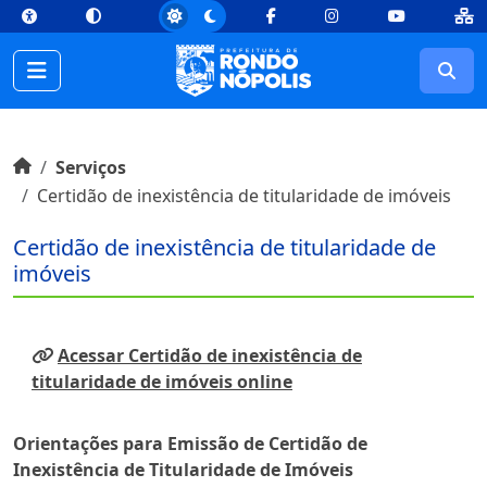
top
Conteúdo [1]
Menu Principal [2]
Busca [3]
Rodapé [4]
Facebook
Instagram
Youtube
Busc
Início do conteúdo
Início
Serviços
Certidão de inexistência de titularidade de imóveis
Certidão de inexistência de titularidade de
imóveis
Acessar Certidão de inexistência de
titularidade de imóveis online
Orientações para Emissão de Certidão de
Inexistência de Titularidade de Imóveis