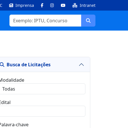
IC
Imprensa
Intranet
Facebook
Instagram
Youtube
Buscar
Busca de Licitações
Busca de Licitações
Modalidade
Edital
Palavra-chave