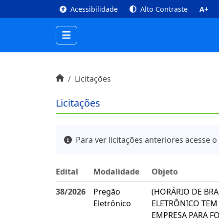
top
Conteúdo [1]
Menu Principal [2]
Busca [3
Acessibilidade
Alto Contraste
A+
Início do conteúdo
Início
Licitações
Licitações
Para ver licitações anteriores acesse o
Edital
Modalidade
Objeto
38/2026
Pregão
(HORÁRIO DE BRA
Eletrônico
ELETRÔNICO TEM
EMPRESA PARA F