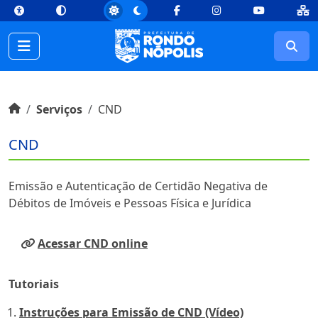
top
Conteúdo [1]
Menu Principal [2]
Busca [3]
Rodapé [4]
Facebook
Instagram
Youtube
Busc
Início do conteúdo
Início
Serviços
CND
CND
Emissão e Autenticação de Certidão Negativa de
Débitos de Imóveis e Pessoas Física e Jurídica
Acessar CND online
Tutoriais
Instruções para Emissão de CND (Vídeo)