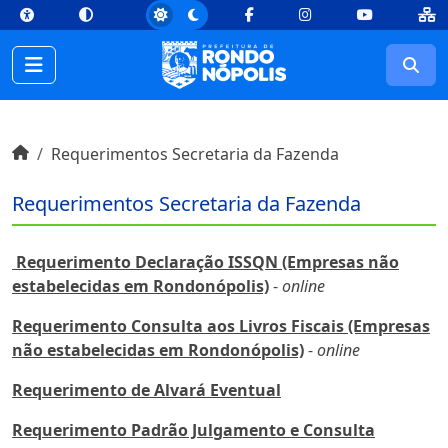
top
Conteúdo [1]
Menu Principal [2]
Busca [3]
Rodapé [4]
Facebook
Instagram
Youtube
Busc
Início do conteúdo
Início
Requerimentos Secretaria da Fazenda
Início do conteúdo
Requerimentos Secretaria da Fazenda
Requerimento Declaração ISSQN (Empresas não
estabelecidas em Rondonópolis)
-
online
Requerimento Consulta aos Livros Fiscais (Empresas
não estabelecidas em Rondonópolis)
-
online
Requerimento de Alvará Eventual
Requerimento Padrão Julgamento e Consulta