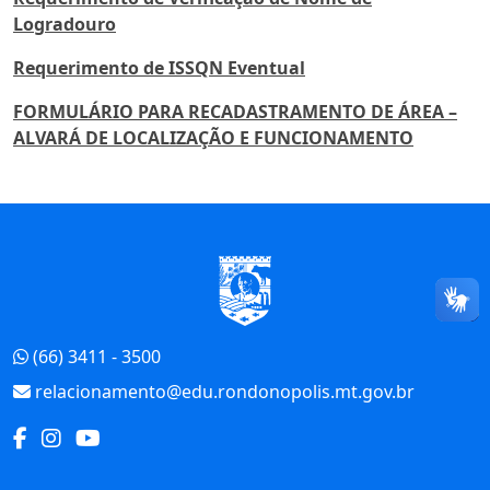
Logradouro
Requerimento de ISSQN Eventual
FORMULÁRIO PARA RECADASTRAMENTO DE ÁREA –
ALVARÁ DE LOCALIZAÇÃO E FUNCIONAMENTO
Início do Rodapé
(66) 3411 - 3500
relacionamento@edu.rondonopolis.mt.gov.br