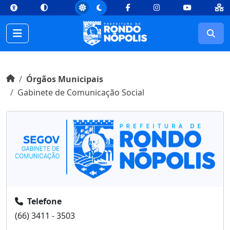
top
Conteúdo [1]
Menu Principal [2]
Busca [3]
Rodapé [4]
Facebook
Instagram
Youtube
Busc
Início do conteúdo
Início
Órgãos Municipais
Gabinete de Comunicação Social
Informações
Telefone
(66) 3411 - 3503