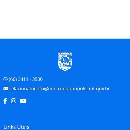
Início do Rodapé
(66) 3411 - 3500
relacionamento@edu.rondonopolis.mt.gov.br
Links Úteis