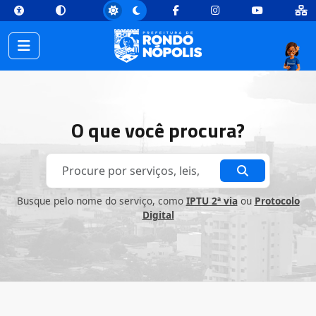
top
Conteúdo [1]
Menu Principal [2]
Busca [3]
Rodapé [4]
Facebook
Instagram
Youtube
Início do conteúdo
Início do conteúdo
O que você procura?
Busque pelo nome do serviço, como
IPTU 2ª via
ou
Protocolo
Digital