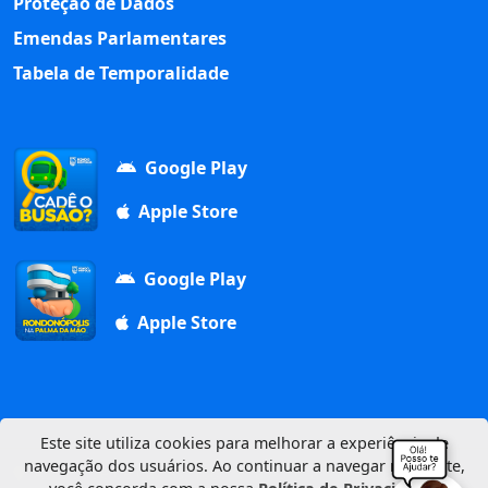
Proteção de Dados
Emendas Parlamentares
Tabela de Temporalidade
Google Play
Apple Store
Google Play
Apple Store
Este site utiliza cookies para melhorar a experiência de
navegação dos usuários. Ao continuar a navegar neste site,
Av. Duque de Caxias, 1000, Vila Aurora, 78740-022