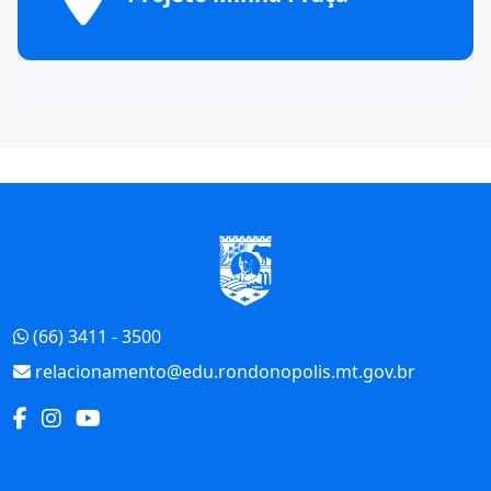
Início do Rodapé
(66) 3411 - 3500
relacionamento@edu.rondonopolis.mt.gov.br