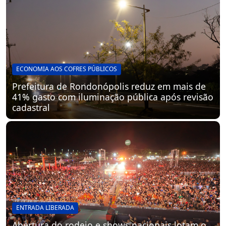
ECONOMIA AOS COFRES PÚBLICOS
Prefeitura de Rondonópolis reduz em mais de
41% gasto com iluminação pública após revisão
cadastral
ENTRADA LIBERADA
Abertura do rodeio e shows nacionais lotam o