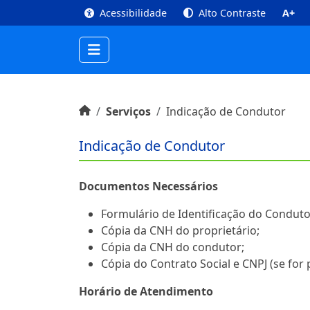
top
Conteúdo [1]
Menu Principal [2]
Busca [3
Acessibilidade
Alto Contraste
A+
Início do conteúdo
Início
Serviços
Indicação de Condutor
Indicação de Condutor
Documentos Necessários
Formulário de Identificação do Conduto
Cópia da CNH do proprietário;
Cópia da CNH do condutor;
Cópia do Contrato Social e CNPJ (se for 
Horário de Atendimento