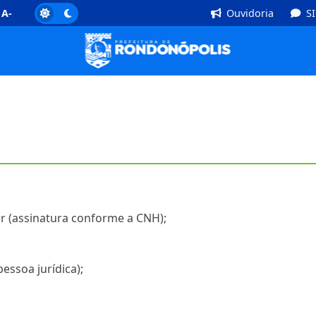
]
Rodapé [4]
A-
Ouvidoria
S
r (assinatura conforme a CNH);
pessoa jurídica);