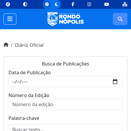
top
Conteúdo [1]
Menu Principal [2]
Busca [3]
Rodapé [4]
Facebook
Instagram
Youtube
Busc
Início do conteúdo
Início
Diário Oficial
Busca de Publicações
Data de Publicação
Número da Edição
Palavra-chave