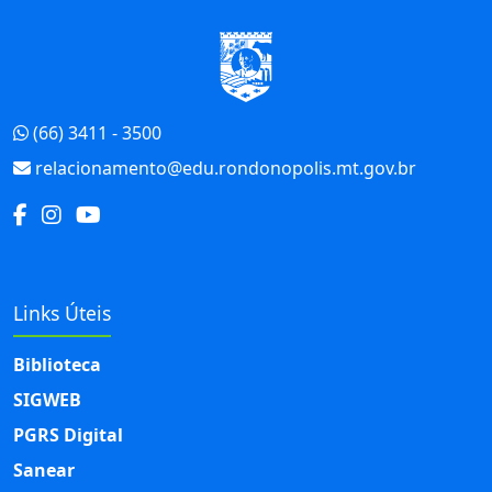
Início do Rodapé
(66) 3411 - 3500
relacionamento@edu.rondonopolis.mt.gov.br
Links Úteis
Biblioteca
SIGWEB
PGRS Digital
Sanear