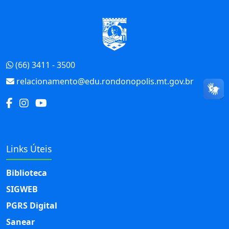
Início do Rodapé
(66) 3411 - 3500
relacionamento@edu.rondonopolis.mt.gov.br
Links Úteis
Biblioteca
SIGWEB
PGRS Digital
Sanear