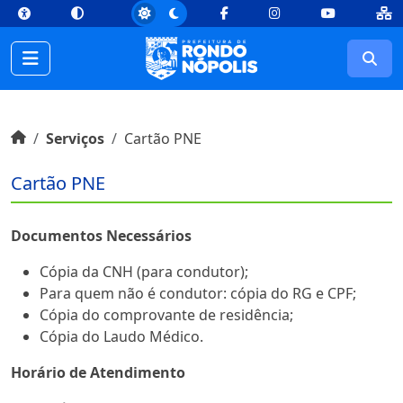
top
Conteúdo [1]
Menu Principal [2]
Busca [3]
Rodapé [4]
Facebook
Instagram
Youtube
Busc
Início do conteúdo
Início
Serviços
Cartão PNE
Cartão PNE
Documentos Necessários
Cópia da CNH (para condutor);
Para quem não é condutor: cópia do RG e CPF;
Cópia do comprovante de residência;
Cópia do Laudo Médico.
Horário de Atendimento