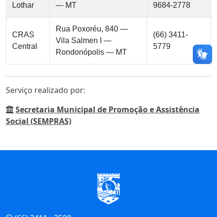
Lothar
— MT
9684-2778
Rua Poxoréu, 840 —
CRAS
(66) 3411-
Vila Salmen I —
Central
5779
Rondonópolis — MT
Serviço realizado por:
Secretaria Municipal de Promoção e Assistência
Social (SEMPRAS)
Início do Rodapé