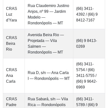
Rua Claudemiro Justino
CRAS
(66) 3411-
Anjos, nº 99 — Jardim
Luz
4392 / (66) 9
Modelo —
d'Yara
8412-7167
Rondonópolis — MT
Avenida Beira Rio —
CRAS
Projetada — Vila
(66) 9 8413-
Beira
Salmen —
0269
Rio
Rondonópolis — MT
(66) 3411-
CRAS
5754 / (66)
Rua D, s/n — Ana Carla
Ana
3411-5755 /
I — Rondonópolis — MT
Carla
(66) 9 9642-
6969
CRAS
Rua Sabará, s/n — Vila
(66) 3411-
Padre
Rica — Rondonópolis
5789 / (66) 9