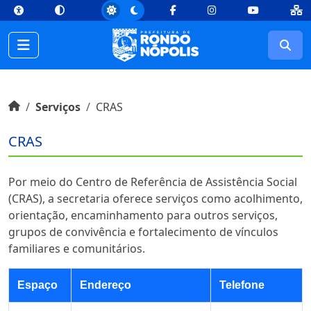
top
Conteúdo [1]
Menu Principal [2]
Busca [3]
Rodapé [4]
Facebook
Instagram
Youtube
Busc
Início do conteúdo
Início
Serviços
CRAS
CRAS
Por meio do Centro de Referência de Assistência Social
(CRAS), a secretaria oferece serviços como acolhimento,
orientação, encaminhamento para outros serviços,
grupos de convivência e fortalecimento de vínculos
familiares e comunitários.
Espaço
Endereço
Telefone