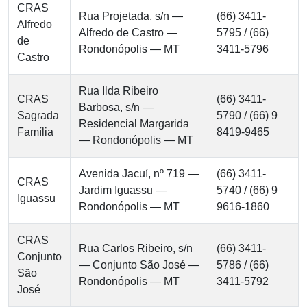
CRAS
Rua Projetada, s/n —
(66) 3411-
Alfredo
Alfredo de Castro —
5795 / (66)
de
Rondonópolis — MT
3411-5796
Castro
Rua Ilda Ribeiro
CRAS
(66) 3411-
Barbosa, s/n —
Sagrada
5790 / (66) 9
Residencial Margarida
Família
8419-9465
— Rondonópolis — MT
Avenida Jacuí, nº 719 —
(66) 3411-
CRAS
Jardim Iguassu —
5740 / (66) 9
Iguassu
Rondonópolis — MT
9616-1860
CRAS
Rua Carlos Ribeiro, s/n
(66) 3411-
Conjunto
— Conjunto São José —
5786 / (66)
São
Rondonópolis — MT
3411-5792
José