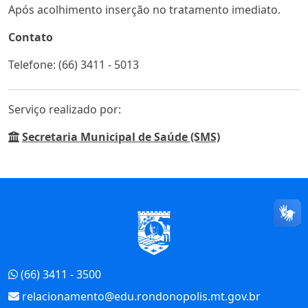
Após acolhimento inserção no tratamento imediato.
Contato
Telefone: (66) 3411 - 5013
Serviço realizado por:
Secretaria Municipal de Saúde (SMS)
Início do Rodapé
(66) 3411 - 3500
relacionamento@edu.rondonopolis.mt.gov.br