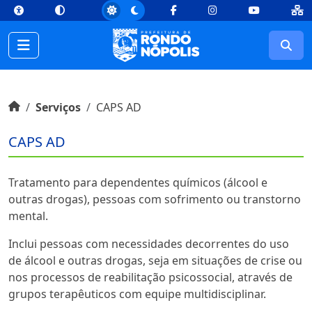
top
Conteúdo [1]
Menu Principal [2]
Busca [3]
Rodapé [4]
Facebook
Instagram
Youtube
Busc
Início do conteúdo
Início
Serviços
CAPS AD
CAPS AD
Tratamento para dependentes químicos (álcool e
outras drogas), pessoas com sofrimento ou transtorno
mental.
Inclui pessoas com necessidades decorrentes do uso
de álcool e outras drogas, seja em situações de crise ou
nos processos de reabilitação psicossocial, através de
grupos terapêuticos com equipe multidisciplinar.