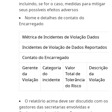
incluindo, se for o caso, medidas para mitigar
seus possíveis efeitos adversos
Nome e detalhes de contato do
Encarregado
Relatório de Incidentes
Métrica de Incidentes de Violação Dados
Incidentes de Violação de Dados Reportados
Contato do Encarregado
Gerente
Categoria
Valor
Descrição
da
do
Total de
da
Violação
incidente
Tolerância
Violação
do Risco
O relatório acima deve ser discutido com os
gestores das secretarias envolvidas e