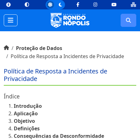
top
Conteúdo [1]
Menu Principal [2]
Busca [3]
Rodapé [4]
Facebook
Instagram
Youtube
Busc
Início do conteúdo
Início
Proteção de Dados
Política de Resposta a Incidentes de Privacidade
Política de Resposta a Incidentes de
Privacidade
Índice
Introdução
Aplicação
Objetivo
Definições
Consequências da Desconformidade