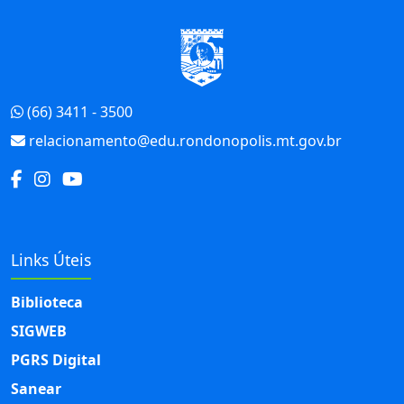
Início do Rodapé
(66) 3411 - 3500
relacionamento@edu.rondonopolis.mt.gov.br
Links Úteis
Biblioteca
SIGWEB
PGRS Digital
Sanear