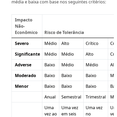
média e baixa com base nos seguintes critérios:
Impacto
Não-
Econômico
Risco de Tolerância
Severo
Médio
Alto
Crítico
Crí
Significante
Médio
Médio
Alto
Crí
Adverse
Baixo
Médio
Médio
Alt
Moderado
Baixo
Baixo
Baixo
Mé
Menor
Baixo
Baixo
Baixo
Bai
Anual
Semestral
Trimestral
Me
Uma
Uma vez
Uma vez
Um
vez ao
em seis
no
vez