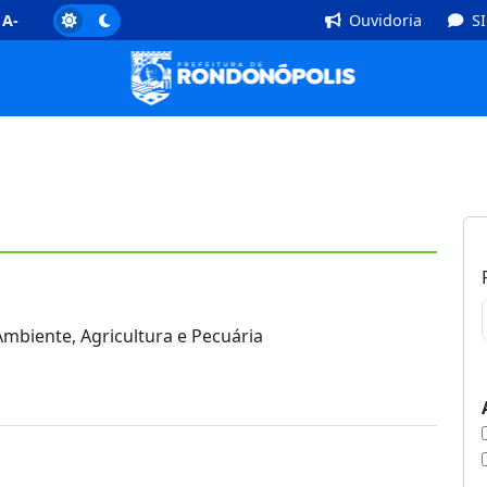
]
Rodapé [4]
A-
Ouvidoria
S
mbiente, Agricultura e Pecuária