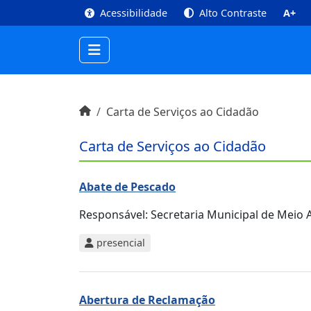
top
Conteúdo [1]
Menu Principal [2]
Busca [3
Acessibilidade
Alto Contraste
A+
Início do conteúdo
Início
Carta de Serviços ao Cidadão
Carta de Serviços ao Cidadão
Abate de Pescado
Responsável:
Secretaria Municipal de Meio A
presencial
Abertura de Reclamação