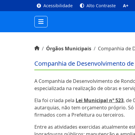
top
Conteúdo [1]
Menu Principal [2]
Busca [3
Acessibilidade
Alto Contraste
A+
Início do conteúdo
Início
Órgãos Municipais
Companhia de D
Companhia de Desenvolvimento de
Sobre
A Companhia de Desenvolvimento de Rondo
especializada na realização de obras e servi
Ela foi criada pela
Lei Municipal nº 523
, de 
autarquias, não tem orçamento próprio. Só
firmados com a Prefeitura ou terceiros.
Entre as atividades exercidas atualmente es
logradouros públicos; manutenção e amplia