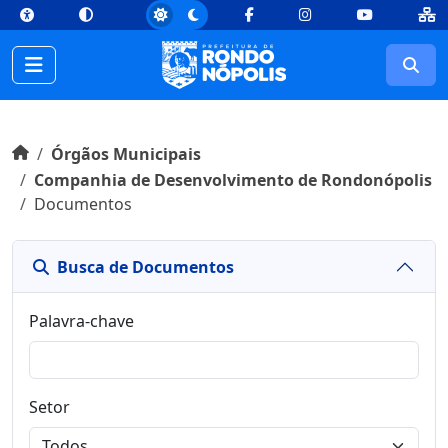
top
Conteúdo [1]
Menu Principal [2]
Busca [3]
Rodapé [4]
Facebook
Instagram
Youtube
Busc
Início do conteúdo
Início
Órgãos Municipais
Companhia de Desenvolvimento de Rondonópolis
Documentos
Busca de Documentos
Busca de Documentos
Palavra-chave
Setor