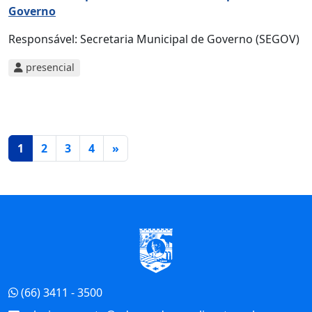
Governo
Responsável:
Secretaria Municipal de Governo (SEGOV)
presencial
Página atual
1
2
3
4
»
Início do Rodapé
(66) 3411 - 3500