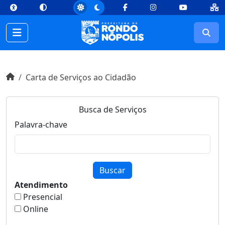
top
Conteúdo [1]
Menu Principal [2]
Busca [3]
Rodapé [4]
Facebook
Instagram
Youtube
Busc
Início do conteúdo
Início
Carta de Serviços ao Cidadão
Busca de Serviços
Palavra-chave
Buscar
Atendimento
Presencial
Online