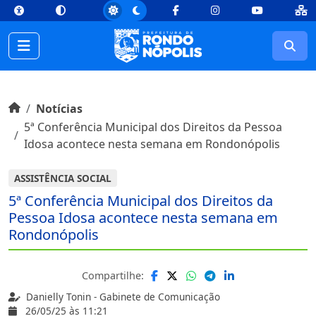
top
Conteúdo [1]
Menu Principal [2]
Busca [3]
Rodapé [4]
Facebook
Instagram
Youtube
Busc
Início do conteúdo
Início
Notícias
5ª Conferência Municipal dos Direitos da Pessoa
Idosa acontece nesta semana em Rondonópolis
ASSISTÊNCIA SOCIAL
5ª Conferência Municipal dos Direitos da
Pessoa Idosa acontece nesta semana em
Rondonópolis
Compartilhe:
Danielly Tonin - Gabinete de Comunicação
26/05/25 às 11:21