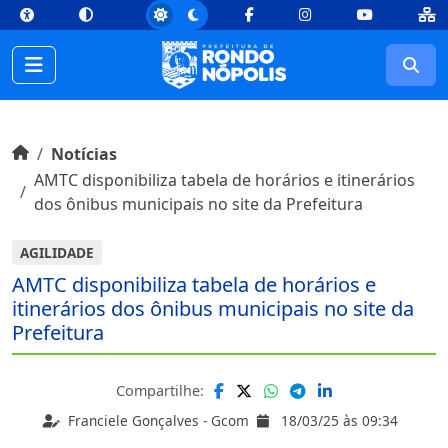
top
Conteúdo [1]
Menu Principal [2]
Busca [3]
Rodapé [4]
Facebook
Instagram
Youtube
Busc
Início do conteúdo
Início
Notícias
AMTC disponibiliza tabela de horários e itinerários
dos ônibus municipais no site da Prefeitura
AGILIDADE
AMTC disponibiliza tabela de horários e
itinerários dos ônibus municipais no site da
Prefeitura
Compartilhe:
Franciele Gonçalves - Gcom
18/03/25 às 09:34