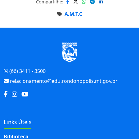
Compartilhe:
A.M.T.C
Início do Rodapé
(66) 3411 - 3500
relacionamento@edu.rondonopolis.mt.gov.br
Links Úteis
Biblioteca