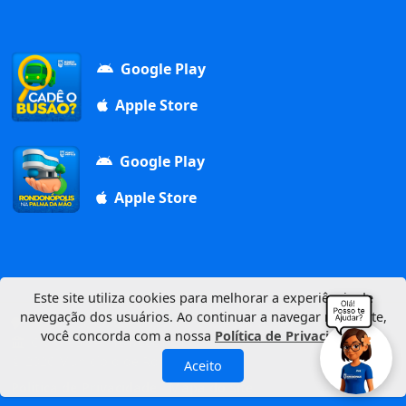
Google Play
Apple Store
Google Play
Apple Store
Este site utiliza cookies para melhorar a experiência de
navegação dos usuários. Ao continuar a navegar neste site,
Av. Duque de Caxias, 1000, Vila Aurora, 78740-022
você concorda com a nossa
Política de Privacidade
.
CNPJ: 03.347.101/0001-21
© 2026 Município de Rondonópolis
Aceito
Política de Privacidade
Mapa do Site