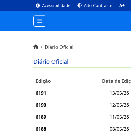
top
Conteúdo [1]
Menu Principal [2]
Busca [3
Acessibilidade
Alto Contraste
A+
Início do conteúdo
Início
Diário Oficial
Diário Oficial
Edição
Data de Edi
6191
13/05/26
6190
12/05/26
6189
11/05/26
6188
08/05/26