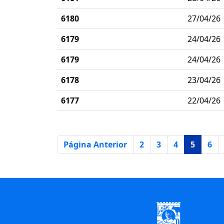
6180
27/04/26
6179
24/04/26
6179
24/04/26
6178
23/04/26
6177
22/04/26
Página
Página Anterior
2
3
4
5
6
Início do Rodapé