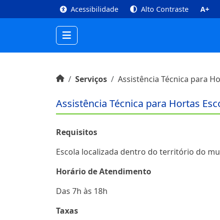
top
Conteúdo [1]
Menu Principal [2]
Busca [3
Acessibilidade
Alto Contraste
A+
Início do conteúdo
Início
Serviços
Assistência Técnica para Ho
Assistência Técnica para Hortas Esc
Requisitos
Escola localizada dentro do território do m
Horário de Atendimento
Das 7h às 18h
Taxas