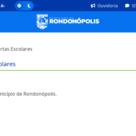
]
Rodapé [4]
A-
Ouvidoria
S
rtas Escolares
olares
unicípio de Rondonópolis.