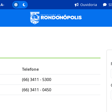
]
Rodapé [4]
A-
Ouvidoria
S
Telefone
(66) 3411 - 5300
(66) 3411 - 0450