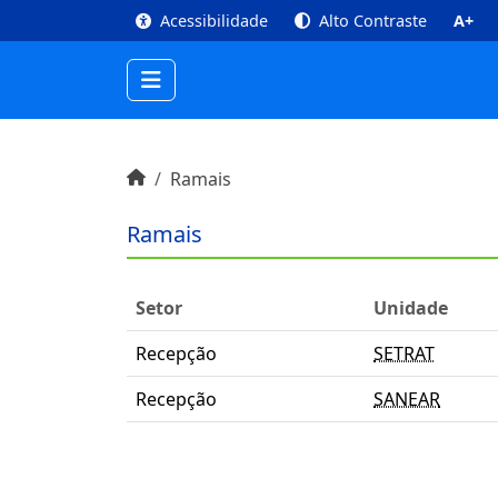
top
Conteúdo [1]
Menu Principal [2]
Busca [3
Acessibilidade
Alto Contraste
A+
Início do conteúdo
Início
Ramais
Ramais
Setor
Unidade
Recepção
SETRAT
Recepção
SANEAR