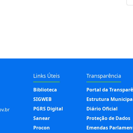
 atual
Links Úteis
Transparência
Biblioteca
Portal da Transpar
SIGWEB
Estrutura Municipa
PGRS Digital
Diário Oficial
v.br
Sanear
Proteção de Dados
Procon
Emendas Parlamen