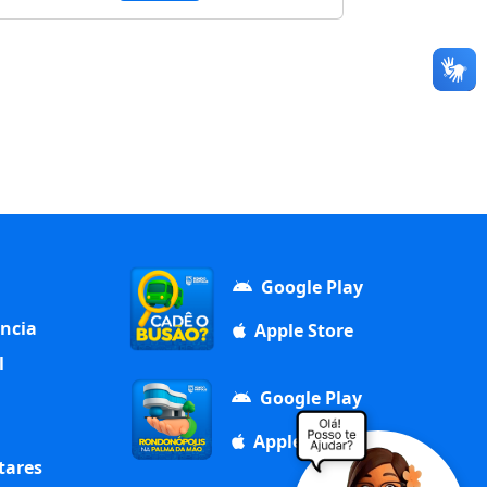
Google Play
ência
Apple Store
l
Google Play
Apple Store
tares