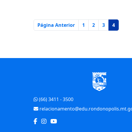
Página
Página Anterior
1
2
3
4
Início do Rodapé
(66) 3411 - 3500
relacionamento@edu.rondonopolis.mt.go