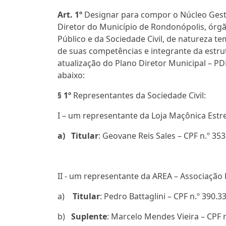
Art. 1º
Designar para compor o Núcleo Ges
Diretor do Município de Rondonópolis, órg
Público e da Sociedade Civil, de natureza te
de suas competências e integrante da estru
atualização do Plano Diretor Municipal – 
abaixo:
§ 1º
Representantes da Sociedade Civil:
I – um representante da Loja Maçônica Estre
a)
Titular
: Geovane Reis Sales – CPF n.º 35
II - um representante da AREA – Associaçã
a)
Titular
: Pedro Battaglini – CPF n.º 390.3
b)
Suplente
: Marcelo Mendes Vieira – CPF 