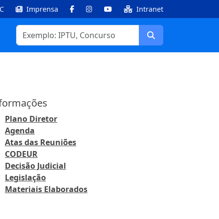
IC
Imprensa
Intranet
Facebook
Instagram
Youtube
Buscar
formações
Plano Diretor
Agenda
Atas das Reuniões
CODEUR
Decisão Judicial
Legislação
Materiais Elaborados