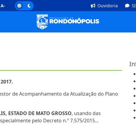
]
Rodapé [4]
A-
Ouvidoria
S
In
 2017.
stor de Acompanhamento da Atualização do Plano
IS, ESTADO DE MATO GROSSO
, usando das
especialmente pelo Decreto n.º 7.575/2015...