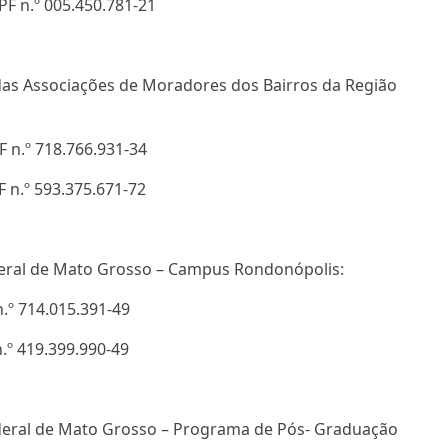
F n.º 005.450.781-21
das Associações de Moradores dos Bairros da Região
F n.º 718.766.931-34
F n.º 593.375.671-72
deral de Mato Grosso – Campus Rondonópolis:
n.º 714.015.391-49
n.º 419.399.990-49
deral de Mato Grosso – Programa de Pós- Graduação