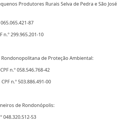
equenos Produtores Rurais Selva de Pedra e São José
 065.065.421-87
PF n.º 299.965.201-10
o Rondonopolitana de Proteção Ambiental:
 CPF n.º 058.546.768-42
 CPF n.º 503.886.491-00
oneiros de Rondonópolis:
.º 048.320.512-53