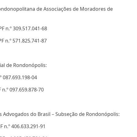
ondonopolitana de Associações de Moradores de
PF n.º 309.517.041-68
PF n.º 571.825.741-87
ial de Rondonópolis:
.º 087.693.198-04
F n.º 097.659.878-70
s Advogados do Brasil – Subseção de Rondonópolis:
PF n.º 406.633.291-91