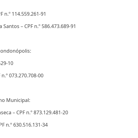
F n.º 114.559.261-91
a Santos – CPF n.º 586.473.689-91
Rondonópolis:
529-10
 n.º 073.270.708-00
no Municipal:
nseca – CPF n.º 873.129.481-20
PF n.º 630.516.131-34