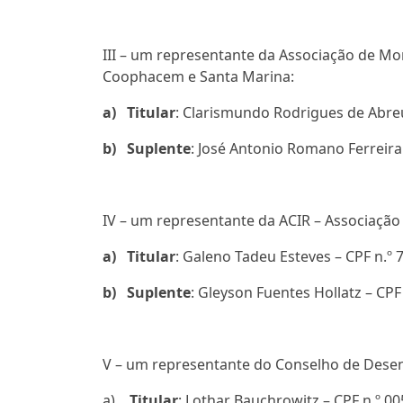
III – um representante da Associação de Mo
Coophacem e Santa Marina:
a)
Titular
: Clarismundo Rodrigues de Abreu
b)
Suplente
: José Antonio Romano Ferreira
IV – um representante da ACIR – Associação
a)
Titular
: Galeno Tadeu Esteves – CPF n.º 
b)
Suplente
: Gleyson Fuentes Hollatz – CPF
V – um representante do Conselho de Desenv
a)
Titular
: Lothar Bauchrowitz – CPF n.º 0