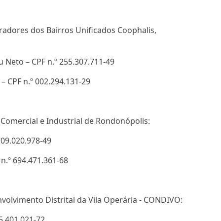
radores dos Bairros Unificados Coophalis,
 Neto – CPF n.º 255.307.711-49
 – CPF n.º 002.294.131-29
 Comercial e Industrial de Rondonópolis:
709.020.978-49
 n.º 694.471.361-68
olvimento Distrital da Vila Operária - CONDIVO:
05.401.021-72