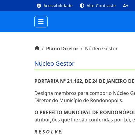
top
Conteúdo [1]
Menu Principal [2]
Busca [3
Acessibilidade
Alto Contraste
A+
Início do conteúdo
Início
Plano Diretor
Núcleo Gestor
Início do conteúdo
Núcleo Gestor
PORTARIA Nº 21.162, DE 24 DE JANEIRO DE
Designa membros para compor o Núcleo Ge
Diretor do Município de Rondonópolis.
O PREFEITO MUNICIPAL DE RONDONÓPOL
atribuições que lhe são conferidas por Lei, 
R E S O L V E: