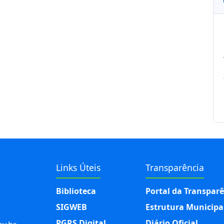
Links Úteis
Transparência
Biblioteca
Portal da Transpar
SIGWEB
Estrutura Municipa
PGRS Digital
Diário Oficial