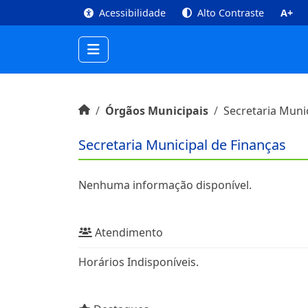
top
Conteúdo [1]
Menu Principal [2]
Busca [3
Acessibilidade
Alto Contraste
A+
Início do conteúdo
Início
Órgãos Municipais
Secretaria Muni
Secretaria Municipal de Finanças
Sobre
Nenhuma informação disponível.
Atendimento
Horários Indisponíveis.