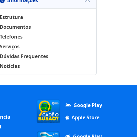
Informações
Estrutura
Documentos
Telefones
Serviços
Dúvidas Frequentes
Notícias
Google Play
ência
Apple Store
l
Google Play