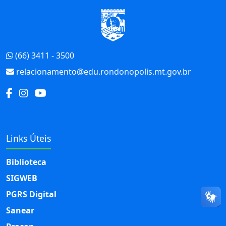
Início do Rodapé
(66) 3411 - 3500
relacionamento@edu.rondonopolis.mt.gov.br
Links Úteis
Biblioteca
SIGWEB
PGRS Digital
Sanear