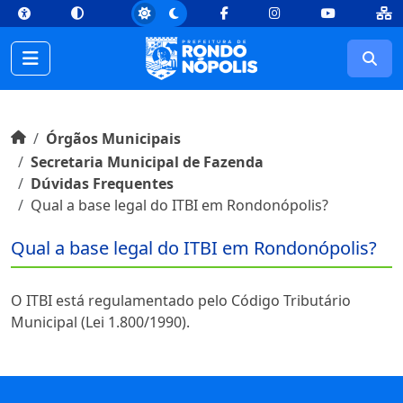
top
Conteúdo [1]
Menu Principal [2]
Busca [3]
Rodapé [4]
Facebook
Instagram
Youtube
Busc
Início do conteúdo
Início
Órgãos Municipais
Secretaria Municipal de Fazenda
Dúvidas Frequentes
Qual a base legal do ITBI em Rondonópolis?
Qual a base legal do ITBI em Rondonópolis?
O ITBI está regulamentado pelo Código Tributário
Municipal (Lei 1.800/1990).