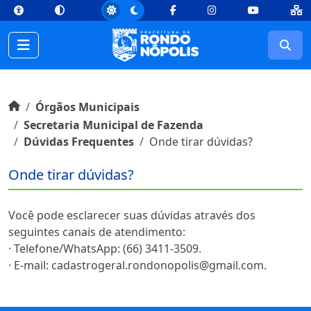
top
Conteúdo [1]
Menu Principal [2]
Busca [3]
Rodapé [4]
Facebook
Instagram
Youtube
Busc
Início do conteúdo
Início
Órgãos Municipais
Secretaria Municipal de Fazenda
Dúvidas Frequentes
Onde tirar dúvidas?
Onde tirar dúvidas?
Você pode esclarecer suas dúvidas através dos
seguintes canais de atendimento:
· Telefone/WhatsApp: (66) 3411-3509.
· E-mail: cadastrogeral.rondonopolis@gmail.com.