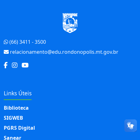
Início do Rodapé
(66) 3411 - 3500
relacionamento@edu.rondonopolis.mt.gov.br
Links Úteis
Biblioteca
SIGWEB
PGRS Digital
Sanear