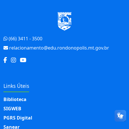
Início do Rodapé
(66) 3411 - 3500
relacionamento@edu.rondonopolis.mt.gov.br
Links Úteis
Biblioteca
SIGWEB
PGRS Digital
Sanear