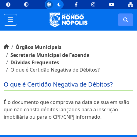
top
Conteúdo [1]
Menu Principal [2]
Busca [3]
Rodapé [4]
Facebook
Instagram
Youtube
Busc
Início do conteúdo
Início
Órgãos Municipais
Secretaria Municipal de Fazenda
Dúvidas Frequentes
O que é Certidão Negativa de Débitos?
O que é Certidão Negativa de Débitos?
É o documento que comprova na data de sua emissão
que não consta débitos lançados para a inscrição
imobiliária ou para o CPF/CNPJ informado.