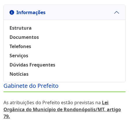
Informações
Estrutura
Documentos
Telefones
Serviços
Dúvidas Frequentes
Notícias
Gabinete do Prefeito
Sobre
As atribuições do Prefeito estão previstas na
Lei
Orgânica do Município de Rondonópolis/MT, artigo
79.