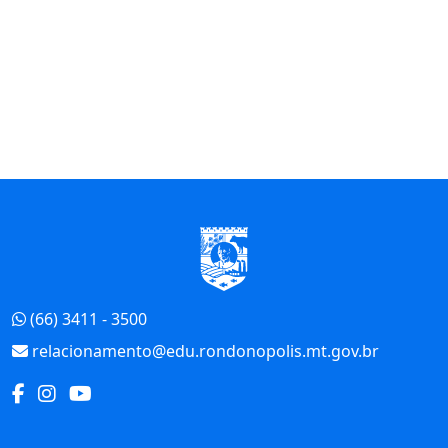
Início do Rodapé
(66) 3411 - 3500
relacionamento@edu.rondonopolis.mt.gov.br