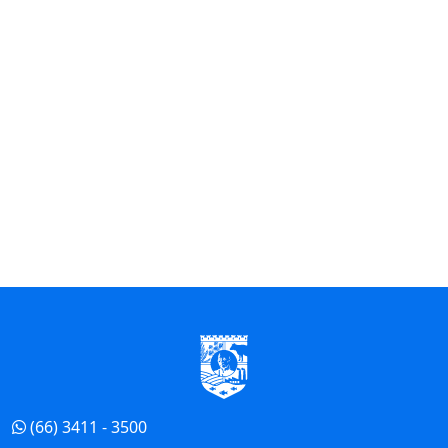
Início do Rodapé
(66) 3411 - 3500