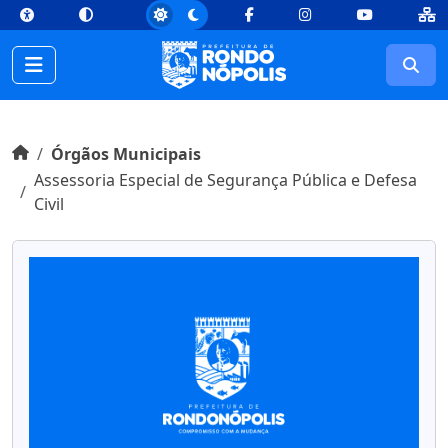
top
Conteúdo [1]
Menu Principal [2]
Busca [3]
Rodapé [4]
Facebook
Instagram
Youtube
Busc
Início do conteúdo
Início
Órgãos Municipais
Assessoria Especial de Segurança Pública e Defesa
Civil