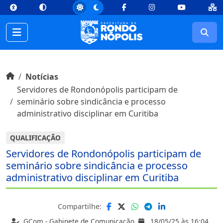
top
Conteúdo [1]
Menu Principal [2]
Busca [3]
Rodapé [4]
Facebook
Instagram
Youtube
Busc
Início do conteúdo
Início
Notícias
Servidores de Rondonópolis participam de
seminário sobre sindicância e processo
administrativo disciplinar em Curitiba
QUALIFICAÇÃO
Servidores de Rondonópolis participam de
seminário sobre sindicância e processo
administrativo disciplinar em Curitiba
Compartilhe:
GCom - Gabinete de Comunicação
18/05/25 às 16:04