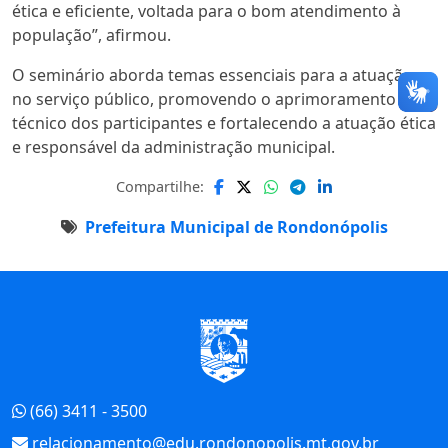
ética e eficiente, voltada para o bom atendimento à
população”, afirmou.
O seminário aborda temas essenciais para a atuação
no serviço público, promovendo o aprimoramento
técnico dos participantes e fortalecendo a atuação ética
e responsável da administração municipal.
Compartilhe:
Prefeitura Municipal de Rondonópolis
Início do Rodapé
(66) 3411 - 3500
relacionamento@edu.rondonopolis.mt.gov.br