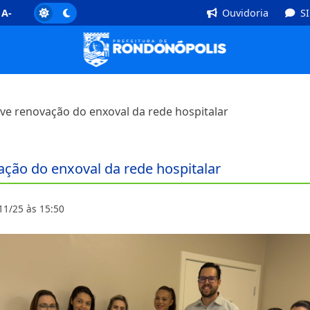
]
Rodapé [4]
A-
Ouvidoria
S
ve renovação do enxoval da rede hospitalar
ção do enxoval da rede hospitalar
11/25 às 15:50