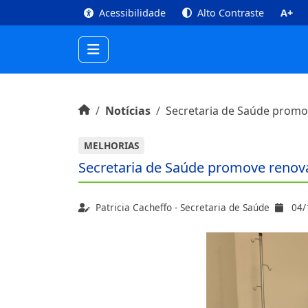
top
Conteúdo [1]
Menu Principal [2]
Busca [3
Acessibilidade
Alto Contraste
A+
Início do conteúdo
Início
Notícias
Secretaria de Saúde promo
MELHORIAS
Secretaria de Saúde promove renova
Patricia Cacheffo - Secretaria de Saúde
04/