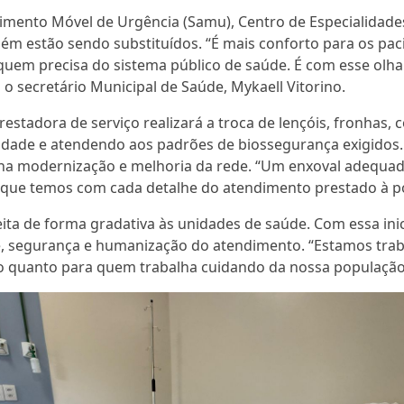
dimento Móvel de Urgência (Samu), Centro de Especialidade
bém estão sendo substituídos. “É mais conforto para os pa
 quem precisa do sistema público de saúde. É com esse olh
 o secretário Municipal de Saúde, Mykaell Vitorino.
tadora de serviço realizará a troca de lençóis, fronhas, co
idade e atendendo aos padrões de biossegurança exigidos.
 na modernização e melhoria da rede. “Um enxoval adequado
 que temos com cada detalhe do atendimento prestado à po
ita de forma gradativa às unidades de saúde. Com essa inic
, segurança e humanização do atendimento. “Estamos trab
quanto para quem trabalha cuidando da nossa população”, 