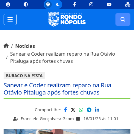
top
Conteúdo [1]
Menu Principal [2]
Busca [3]
Rodapé [4]
Facebook
Instagram
Youtube
Busc
Início do conteúdo
Início
Notícias
Sanear e Coder realizam reparo na Rua Otávio
Pitaluga após fortes chuvas
BURACO NA PISTA
Sanear e Coder realizam reparo na Rua
Otávio Pitaluga após fortes chuvas
Compartilhe:
Franciele Gonçalves/ Gcom
16/01/25 às 11:01