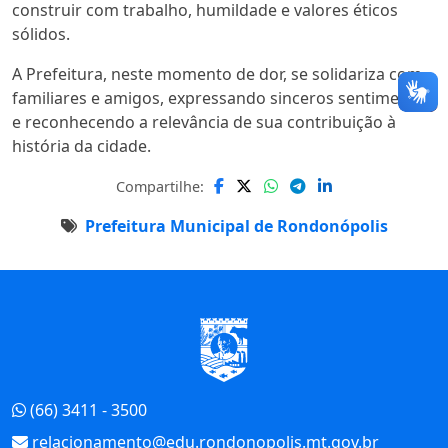
construir com trabalho, humildade e valores éticos
sólidos.
A Prefeitura, neste momento de dor, se solidariza com
familiares e amigos, expressando sinceros sentimentos
e reconhecendo a relevância de sua contribuição à
história da cidade.
Compartilhe:
Prefeitura Municipal de Rondonópolis
Início do Rodapé
(66) 3411 - 3500
relacionamento@edu.rondonopolis.mt.gov.br