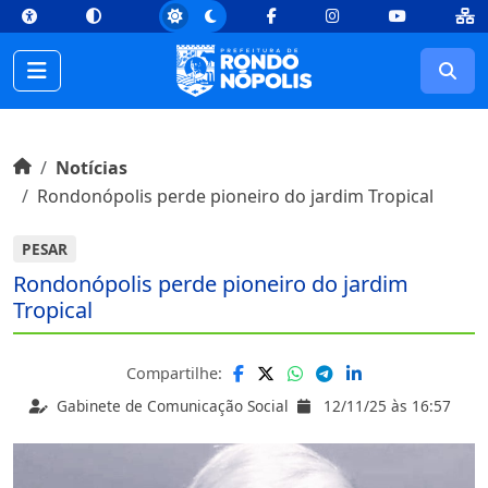
top
Conteúdo [1]
Menu Principal [2]
Busca [3]
Rodapé [4]
Facebook
Instagram
Youtube
Busc
Início do conteúdo
Início
Notícias
Rondonópolis perde pioneiro do jardim Tropical
PESAR
Rondonópolis perde pioneiro do jardim
Tropical
Compartilhe:
Gabinete de Comunicação Social
12/11/25 às 16:57