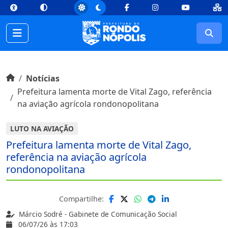
top
Conteúdo [1]
Menu Principal [2]
Busca [3]
Rodapé [4]
Facebook
Instagram
Youtube
Busc
Início do conteúdo
Início
Notícias
Prefeitura lamenta morte de Vital Zago, referência
na aviação agrícola rondonopolitana
LUTO NA AVIAÇÃO
Prefeitura lamenta morte de Vital Zago,
referência na aviação agrícola
rondonopolitana
Compartilhe:
Márcio Sodré - Gabinete de Comunicação Social
06/07/26 às 17:03