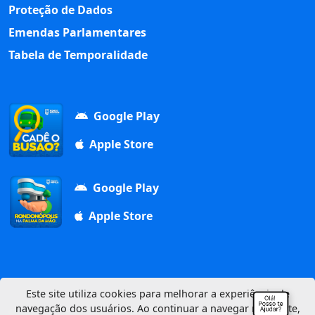
Proteção de Dados
Emendas Parlamentares
Tabela de Temporalidade
Google Play
Apple Store
Google Play
Apple Store
Este site utiliza cookies para melhorar a experiência de
navegação dos usuários. Ao continuar a navegar neste site,
Av. Duque de Caxias, 1000, Vila Aurora, 78740-022