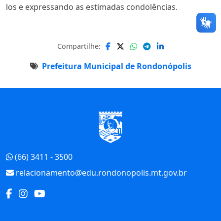
los e expressando as estimadas condolências.
Compartilhe:
Prefeitura Municipal de Rondonópolis
Início do Rodapé
(66) 3411 - 3500
relacionamento@edu.rondonopolis.mt.gov.br