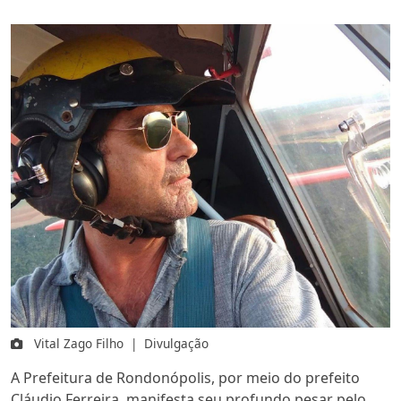
Vital Zago Filho
|
Divulgação
A Prefeitura de Rondonópolis, por meio do prefeito
Cláudio Ferreira, manifesta seu profundo pesar pelo