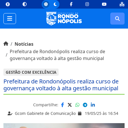
top
Conteúdo [1]
Menu Principal [2]
Busca [3]
Rodapé [4]
Facebook
Instagram
Youtube
Busc
Início do conteúdo
Início
Notícias
Prefeitura de Rondonópolis realiza curso de
governança voltado à alta gestão municipal
GESTÃO COM EXCELÊNCIA
Prefeitura de Rondonópolis realiza curso de
governança voltado à alta gestão municipal
Compartilhe:
Gcom Gabinete de Comunicação
19/05/25 às 16:54