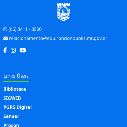
Início do Rodapé
(66) 3411 - 3500
relacionamento@edu.rondonopolis.mt.gov.br
Links Úteis
Biblioteca
SIGWEB
PGRS Digital
Sanear
Procon