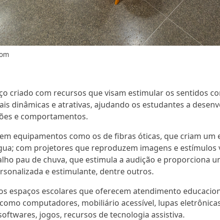
com
ço criado com recursos que visam estimular os sentidos como
ais dinâmicas e atrativas, ajudando os estudantes a dese
ções e comportamentos.
luem equipamentos como os de fibras óticas, que criam um 
ua; com projetores que reproduzem imagens e estímulos vi
lho pau de chuva, que estimula a audição e proporciona uma
ersonalizada e estimulante, dentre outros.
ão os espaços escolares que oferecem atendimento educacio
omo computadores, mobiliário acessível, lupas eletrônicas
ftwares, jogos, recursos de tecnologia assistiva.