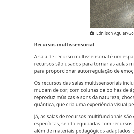
Ednilson Aguiar/G
Recursos multissensorial
A sala de recurso multissensorial é um espa
recursos são usados para tornar as aulas m
para proporcionar autorregulação de emo
Os recursos das salas multissensoriais inc
mudam de cor; com colunas de bolhas de ág
reproduz músicas e sons da natureza; choca
quântica, que cria uma experiência visual p
Já, as salas de recursos multifuncionais s
específicas, sendo equipadas com recursos c
além de materiais pedagógicos adaptados, so