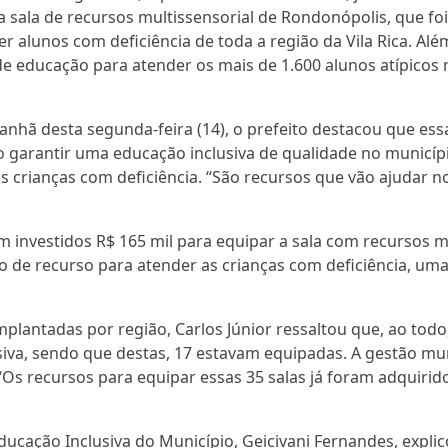
ira sala de recursos multissensorial de Rondonópolis, que f
r alunos com deficiência de toda a região da Vila Rica. Alé
de educação para atender os mais de 1.600 alunos atípicos
anhã desta segunda-feira (14), o prefeito destacou que ess
 garantir uma educação inclusiva de qualidade no municíp
as crianças com deficiência. “São recursos que vão ajudar n
m investidos R$ 165 mil para equipar a sala com recursos 
ipo de recurso para atender as crianças com deficiência, u
mplantadas por região, Carlos Júnior ressaltou que, ao todo
siva, sendo que destas, 17 estavam equipadas. A gestão mu
 “Os recursos para equipar essas 35 salas já foram adquiri
cação Inclusiva do Município, Geicivani Fernandes, expli