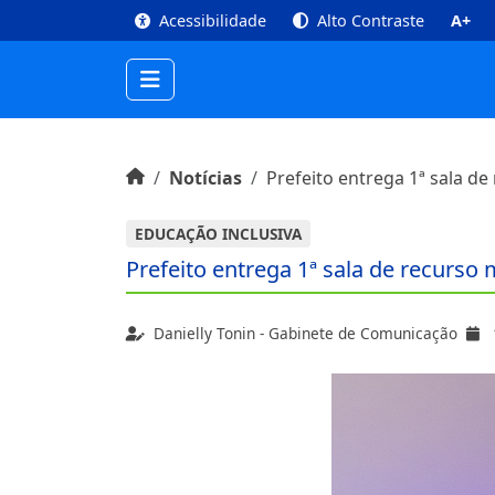
top
Conteúdo [1]
Menu Principal [2]
Busca [3
Acessibilidade
Alto Contraste
A+
Início do conteúdo
Início
Notícias
Prefeito entrega 1ª sala de
EDUCAÇÃO INCLUSIVA
Prefeito entrega 1ª sala de recurso 
Danielly Tonin - Gabinete de Comunicação