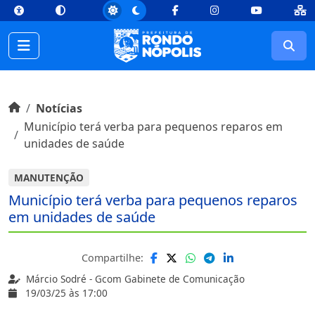
top
Conteúdo [1]
Menu Principal [2]
Busca [3]
Rodapé [4]
Facebook
Instagram
Youtube
Busc
Início do conteúdo
Início
Notícias
Município terá verba para pequenos reparos em
unidades de saúde
MANUTENÇÃO
Município terá verba para pequenos reparos
em unidades de saúde
Compartilhe:
Márcio Sodré - Gcom Gabinete de Comunicação
19/03/25 às 17:00