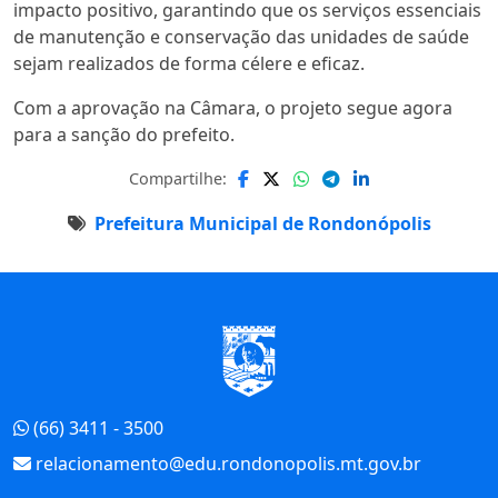
impacto positivo, garantindo que os serviços essenciais
de manutenção e conservação das unidades de saúde
sejam realizados de forma célere e eficaz.
Com a aprovação na Câmara, o projeto segue agora
para a sanção do prefeito.
Compartilhe:
Prefeitura Municipal de Rondonópolis
Início do Rodapé
(66) 3411 - 3500
relacionamento@edu.rondonopolis.mt.gov.br