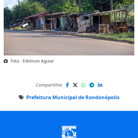
Foto - Ednilson Aguiar
Compartilhe:
Prefeitura Municipal de Rondonópolis
Início do Rodapé