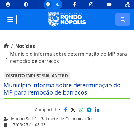
top
Conteúdo [1]
Menu Principal [2]
Busca [3]
Rodapé [4]
Facebook
Instagram
Youtube
Busc
Início do conteúdo
Início
Notícias
Município informa sobre determinação do MP para
remoção de barracos
DISTRITO INDUSTRIAL ANTIGO
Município informa sobre determinação do
MP para remoção de barracos
Compartilhe:
Márcio Sodré - Gabinete de Comunicação
17/05/25 às 08:33