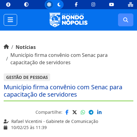
top
Conteúdo [1]
Menu Principal [2]
Busca [3]
Rodapé [4]
Facebook
Instagram
Youtube
Busc
Início do conteúdo
Início
Notícias
Município firma convênio com Senac para
capacitação de servidores
GESTÃO DE PESSOAS
Município firma convênio com Senac para
capacitação de servidores
Compartilhe:
Rafael Vicentini - Gabinete de Comunicação
10/02/25 às 11:39