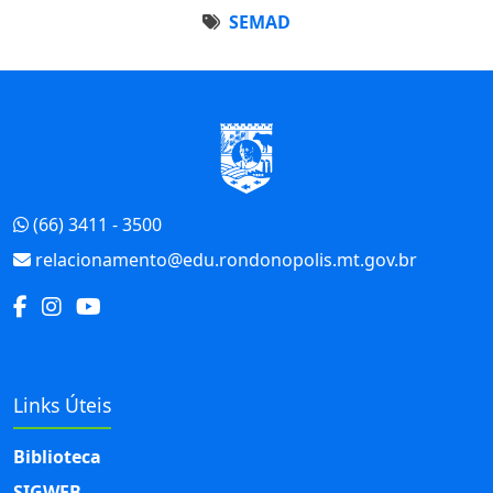
SEMAD
Início do Rodapé
(66) 3411 - 3500
relacionamento@edu.rondonopolis.mt.gov.br
Links Úteis
Biblioteca
SIGWEB