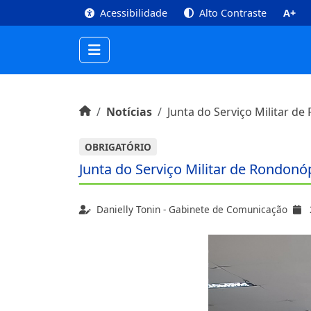
top
Conteúdo [1]
Menu Principal [2]
Busca [3
Acessibilidade
Alto Contraste
A+
Início do conteúdo
Início
Notícias
Junta do Serviço Militar d
OBRIGATÓRIO
Junta do Serviço Militar de Rondon
Danielly Tonin - Gabinete de Comunicação