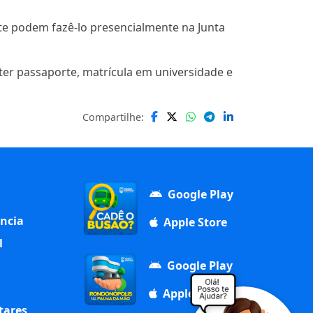
te podem fazê-lo presencialmente na Junta
ter passaporte, matrícula em universidade e
Compartilhe:
Google Play
ência
Apple Store
l
Google Play
Apple Store
tares