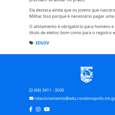
Ela destaca ainda que os jovens que nascer
Militar. Isso porque é necessário pagar uma
O alistamento é obrigatório para homens e 
título de eleitor, bom como para o registro
SEGOV
Início do Rodapé
(66) 3411 - 3500
relacionamento@edu.rondonopolis.mt.go