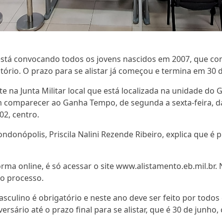
s está convocando todos os jovens nascidos em 2007, que 
atório. O prazo para se alistar já começou e termina em 30 
e na Junta Militar local que está localizada na unidade do
m comparecer ao Ganha Tempo, de segunda a sexta-feira, da
02, centro.
ondonópolis, Priscila Nalini Rezende Ribeiro, explica que é 
orma online, é só acessar o site www.alistamento.eb.mil.br.
o processo.
masculino é obrigatório e neste ano deve ser feito por to
ersário até o prazo final para se alistar, que é 30 de junh