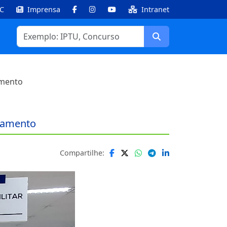
IC
Imprensa
Intranet
Facebook
Instagram
Youtube
Buscar
amento
stamento
Compartilhe: