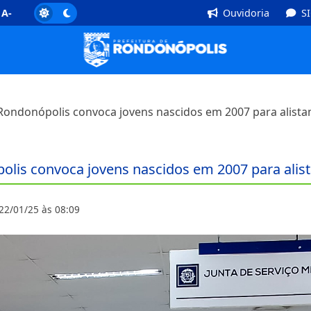
]
Rodapé [4]
A-
Ouvidoria
S
e Rondonópolis convoca jovens nascidos em 2007 para alist
ópolis convoca jovens nascidos em 2007 para ali
22/01/25 às 08:09