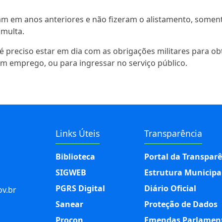
am em anos anteriores e não fizeram o alistamento, somen
 multa.
é preciso estar em dia com as obrigações militares para ob
 em emprego, ou para ingressar no serviço público.
Links Úteis
Transparência
Biblioteca
Portal da Transpar
SIGWEB
Estrutura Municipa
PGRS Digital
Diário Oficial
v.br
Sanear
Proteção de Dados
Procon
Emendas Parlamen