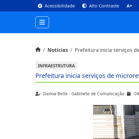
top
Conteúdo [1]
Menu Principal [2]
Busca [3
Acessibilidade
Alto Contraste
A+
Início do conteúdo
Início
Notícias
Prefeitura inicia serviços d
INFRAESTRUTURA
Prefeitura inicia serviços de microre
Danna Belle - Gabinete de Comunicação
04