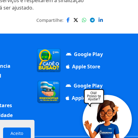
erviços e respeitarem a sinalização
 ser ajustado.
Compartilhe:
Google Play
ência
Apple Store
l
Google Play
Apple Store
tares
idade
Aceito