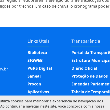
 da região a redobrarem a atenção durante a execução dos s
dições por trechos. Em caso de chuva, o cronograma poderá
Links Úteis
Transparência
Biblioteca
Portal da Transpar
SIGWEB
Estrutura Municipa
PGRS Digital
Diário Oficial
v.br
Sanear
Proteção de Dados
Procon
Emendas Parlamen
Aplicativos
Tabela de Temporal
e utiliza cookies para melhorar a experiência de navegação dos
 Ao continuar a navegar neste site, você concorda com a nossa