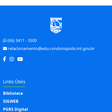
Início do Rodapé
(66) 3411 - 3500
relacionamento@edu.rondonopolis.mt.gov.br
Links Úteis
Biblioteca
SIGWEB
PGRS Digital