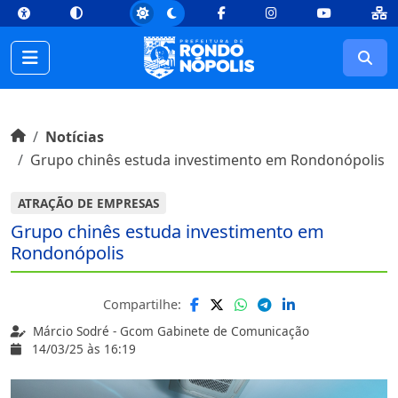
top
Conteúdo [1]
Menu Principal [2]
Busca [3]
Rodapé [4]
Facebook
Instagram
Youtube
Busc
Início do conteúdo
Início
Notícias
Grupo chinês estuda investimento em Rondonópolis
ATRAÇÃO DE EMPRESAS
Grupo chinês estuda investimento em
Rondonópolis
Compartilhe:
Márcio Sodré - Gcom Gabinete de Comunicação
14/03/25 às 16:19