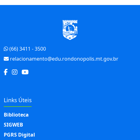
Início do Rodapé
(66) 3411 - 3500
relacionamento@edu.rondonopolis.mt.gov.br
Links Úteis
Biblioteca
SIGWEB
PGRS Digital