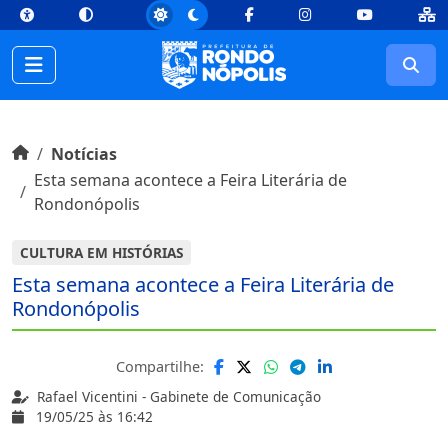
top
Conteúdo [1]
Menu Principal [2]
Busca [3]
Rodapé [4]
Facebook
Instagram
Youtube
Busc
Início do conteúdo
Início
Notícias
Esta semana acontece a Feira Literária de
Rondonópolis
CULTURA EM HISTÓRIAS
Esta semana acontece a Feira Literária de
Rondonópolis
Compartilhe:
Rafael Vicentini - Gabinete de Comunicação
19/05/25 às 16:42