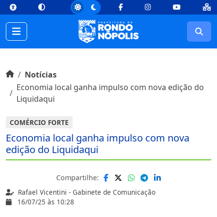
top
Conteúdo [1]
Menu Principal [2]
Busca [3]
Rodapé [4]
Facebook
Instagram
Youtube
Busc
Início do conteúdo
Início
Notícias
Economia local ganha impulso com nova edição do
Liquidaqui
COMÉRCIO FORTE
Economia local ganha impulso com nova
edição do Liquidaqui
Compartilhe:
Rafael Vicentini - Gabinete de Comunicação
16/07/25 às 10:28