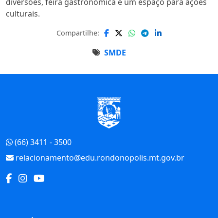
diversões, feira gastronômica e um espaço para ações
culturais.
Compartilhe:
SMDE
Início do Rodapé
(66) 3411 - 3500
relacionamento@edu.rondonopolis.mt.gov.br