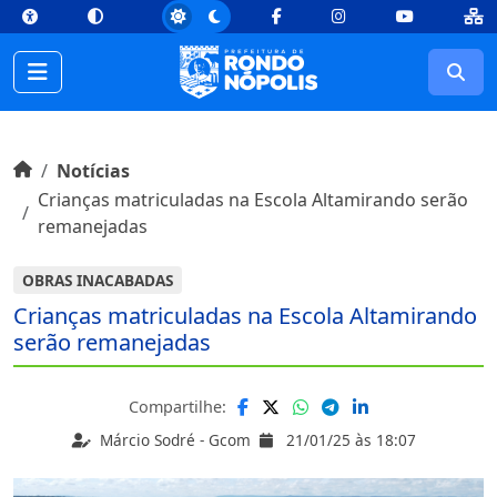
top
Conteúdo [1]
Menu Principal [2]
Busca [3]
Rodapé [4]
Facebook
Instagram
Youtube
Busc
Início do conteúdo
Início
Notícias
Crianças matriculadas na Escola Altamirando serão
remanejadas
OBRAS INACABADAS
Crianças matriculadas na Escola Altamirando
serão remanejadas
Compartilhe:
Márcio Sodré - Gcom
21/01/25 às 18:07