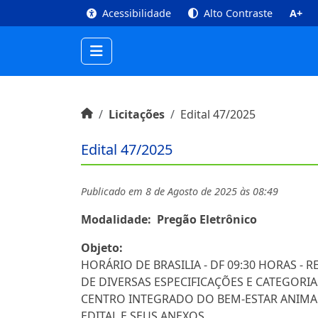
top
Conteúdo [1]
Menu Principal [2]
Busca [3
Acessibilidade
Alto Contraste
A+
Início do conteúdo
Início
Licitações
Edital 47/2025
Edital 47/2025
Publicado em 8 de Agosto de 2025 às 08:49
Modalidade:
Pregão Eletrônico
Objeto:
HORÁRIO DE BRASILIA - DF 09:30 HORAS -
DE DIVERSAS ESPECIFICAÇÕES E CATEGORI
CENTRO INTEGRADO DO BEM-ESTAR ANIMAL
EDITAL E SEUS ANEXOS.