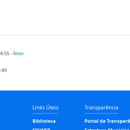
16:55
-
Novo
:49
Links Úteis
Transparência
Biblioteca
Portal da Transpar