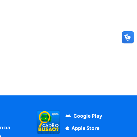
Google Play
ência
Apple Store