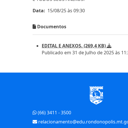
Data:
15/08/25 às 09:30
Documentos
EDITAL E ANEXOS. (269,4 KB)
Publicado em 31 de Julho de 2025 às 11
Início do Rodapé
(66) 3411 - 3500
relacionamento@edu.rondonopolis.mt.go