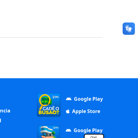
Google Play
ência
Apple Store
l
Google Play