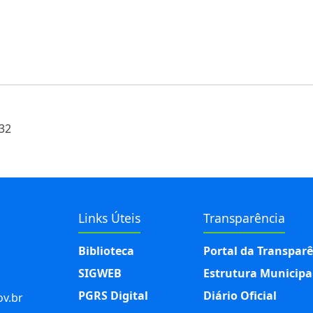
:32
Links Úteis
Transparência
Biblioteca
Portal da Transpar
SIGWEB
Estrutura Municipa
PGRS Digital
Diário Oficial
v.br