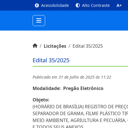
top
Conteúdo [1]
Menu Principal [2]
Busca [3
Acessibilidade
Alto Contraste
A+
Início do conteúdo
Início
Licitações
Edital 35/2025
Edital 35/2025
Publicado em 31 de Julho de 2025 às 11:32
Modalidade:
Pregão Eletrônico
Objeto:
(HORÁRIO DE BRASÍLIA) REGISTRO DE PRE
SEPARADOR DE GRAMA, FILME PLÁSTICO TI
MEIO AMBIENTE, AGRIULTURA E PECUÁRIA,
E TODOS SEUS ANEXOS.