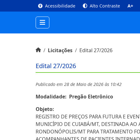
top
Conteúdo [1]
Menu Principal [2]
Busca [3
Acessibilidade
Alto Contraste
A+
Início do conteúdo
Início
Licitações
Edital 27/2026
Edital 27/2026
Publicado em 28 de Maio de 2026 às 10:42
Modalidade:
Pregão Eletrônico
Objeto:
REGISTRO DE PREÇOS PARA FUTURA E EVEN
MUNICÍPIO DE CUIABÁ/MT, DESTINADA AO
RONDONÓPOLIS/MT PARA TRATAMENTO FOR
ACOMPANHANTES DE PACIENTES INTERNAD