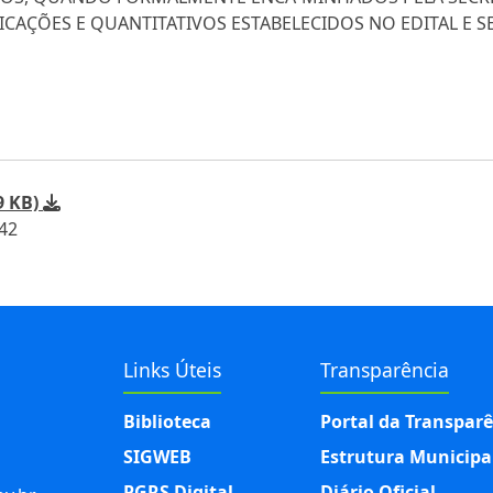
CAÇÕES E QUANTITATIVOS ESTABELECIDOS NO EDITAL E S
9 KB)
:42
Links Úteis
Transparência
Biblioteca
Portal da Transpar
SIGWEB
Estrutura Municipa
PGRS Digital
Diário Oficial