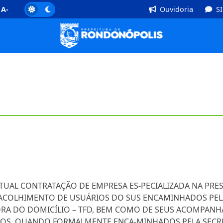
]
Rodapé [4]
A-
Ouvidoria
S
TUAL CONTRATAÇÃO DE EMPRESA ES-PECIALIZADA NA PRE
 ACOLHIMENTO DE USUÁRIOS DO SUS ENCAMINHADOS PELA
A DO DOMICÍLIO – TFD, BEM COMO DE SEUS ACOMPANH
OS, QUANDO FORMALMENTE ENCA-MINHADOS PELA SECRE