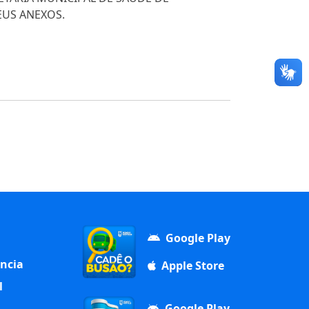
EUS ANEXOS.
Google Play
ência
Apple Store
l
Google Play