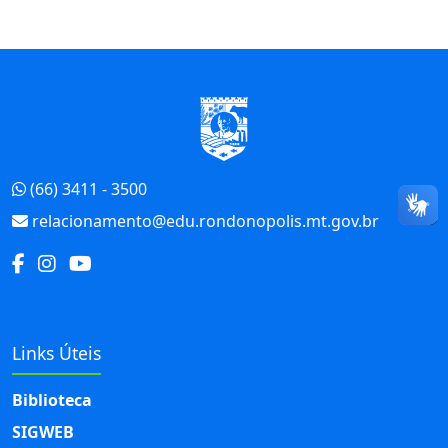
Início do Rodapé
(66) 3411 - 3500
relacionamento@edu.rondonopolis.mt.gov.br
Links Úteis
Biblioteca
SIGWEB