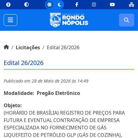
top
Conteúdo [1]
Menu Principal [2]
Busca [3]
Rodapé [4]
Facebook
Instagram
Youtube
Busc
Início do conteúdo
Início
Licitações
Edital 26/2026
Edital 26/2026
Publicado em 28 de Maio de 2026 às 14:49
Modalidade:
Pregão Eletrônico
Objeto:
(HORÁRIO DE BRASÍLIA) REGISTRO DE PREÇOS PARA
FUTURA E EVENTUAL CONTRATAÇÃO DE EMPRESA
ESPECIALIZADA NO FORNECIMENTO DE GÁS
LIQUEFEITO DE PETRÓLEO GLP (GÁS DE COZINHA),